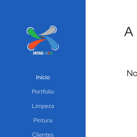
Skip
to
content
A 
No
Início
Portfolio
Limpeza
Pintura
Clientes