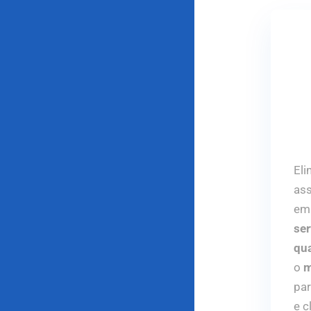
Eli
ass
em 
ser
qu
o
m
par
e c