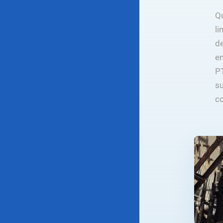
Q
li
de
e
P
s
c