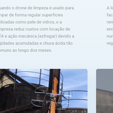
uando o drone de limpeza é usado para
A l
mpar de forma regular superfícies
fac
licadas como pele de vidros, o a
re
mpresa reduz custos com locação de
en
TA e ação mecânica (esfregar) devido a
nun
ujidades acumuladas e chuva ácida tão
reg
omuns ao longo dos meses.